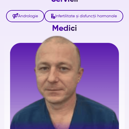


Andrologie
Infertilitate și disfuncții hormonale
Medici