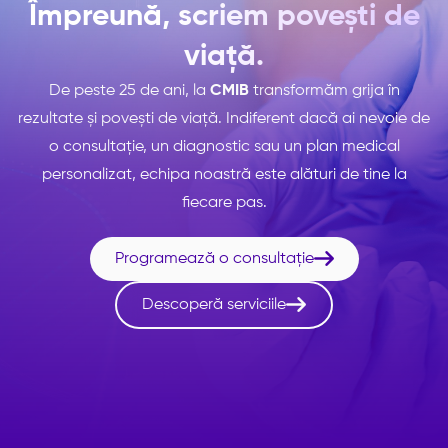
Împreună, scriem povești de
viață.
De peste 25 de ani, la
CMIB
transformăm grija în
rezultate și povești de viață. Indiferent dacă ai nevoie de
o consultație, un diagnostic sau un plan medical
personalizat, echipa noastră este alături de tine la
fiecare pas.

Programează o consultație

Descoperă serviciile