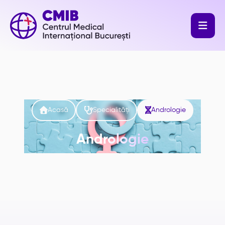




Acasă
Specialități
Andrologie
Andrologie