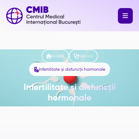



Acasă
Servicii

Infertilitate și disfuncții hormonale
Infertilitate și disfuncții
hormonale