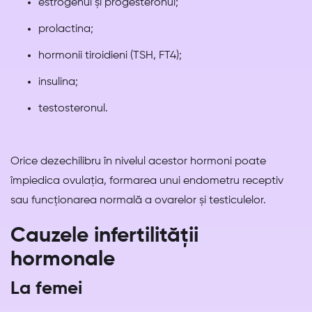
estrogenul și progesteronul;
prolactina;
hormonii tiroidieni (TSH, FT4);
insulina;
testosteronul.
Orice dezechilibru în nivelul acestor hormoni poate
împiedica ovulația, formarea unui endometru receptiv
sau funcționarea normală a ovarelor și testiculelor.
Cauzele infertilității
hormonale
La femei