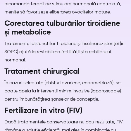
recomanda terapii de stimulare hormonală controlată,
menite să favorizeze eliberarea ovocitelor mature.
Corectarea tulburărilor tiroidiene
și metabolice
Tratamentul disfuncțiilor tiroidiene și insulinorezistenței (în
SOPC) ajută la restabilirea fertilității și a echilibrului
hormonal.
Tratament chirurgical
În cazuri selectate (chisturi ovariene, endometrioză), se
poate apela la intervenții minim invazive (laparoscopie)
pentru îmbunătățirea șanselor de concepție.
Fertilizare in vitro (FIV)
Dacă tratamentele conservatoare nu dau rezultate, FIV
rămâne o soluție eficientă, mai ales în combinație cu