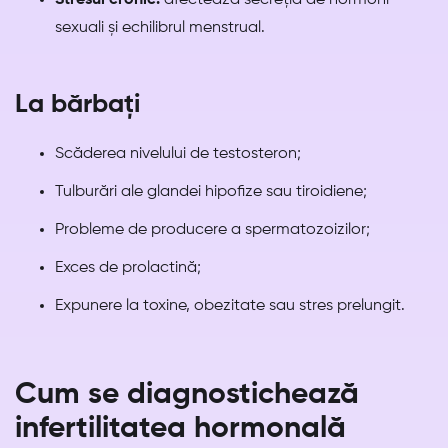
Stresul cronic:
afectează secreția de hormoni
sexuali și echilibrul menstrual.
La bărbați
Scăderea nivelului de testosteron;
Tulburări ale glandei hipofize sau tiroidiene;
Probleme de producere a spermatozoizilor;
Exces de prolactină;
Expunere la toxine, obezitate sau stres prelungit.
Cum se diagnostichează
infertilitatea hormonală