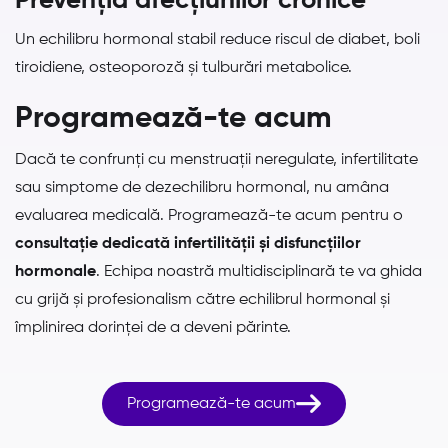
Prevenția afecțiunilor cronice
Un echilibru hormonal stabil reduce riscul de diabet, boli
tiroidiene, osteoporoză și tulburări metabolice.
Programează-te acum
Dacă te confrunți cu menstruații neregulate, infertilitate
sau simptome de dezechilibru hormonal, nu amâna
evaluarea medicală. Programează-te acum pentru o
consultație dedicată infertilității și disfuncțiilor
hormonale
. Echipa noastră multidisciplinară te va ghida
cu grijă și profesionalism către echilibrul hormonal și
împlinirea dorinței de a deveni părinte.

Programează-te acum