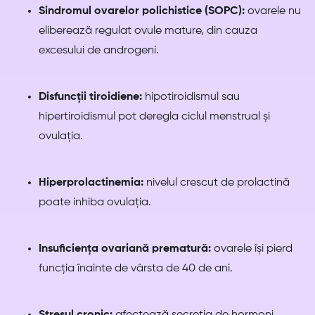
Sindromul ovarelor polichistice (SOPC):
ovarele nu
eliberează regulat ovule mature, din cauza
excesului de androgeni.
Disfuncții tiroidiene:
hipotiroidismul sau
hipertiroidismul pot deregla ciclul menstrual și
ovulația.
Hiperprolactinemia:
nivelul crescut de prolactină
poate inhiba ovulația.
Insuficiența ovariană prematură:
ovarele își pierd
funcția înainte de vârsta de 40 de ani.