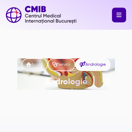




Acasă
Servicii
Andrologie
Andrologie