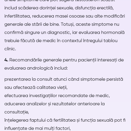
unele simptome care pot sugera testosteron scăzut
includ scăderea dorinței sexuale, disfuncția erectilă,
infertilitatea, reducerea masei osoase sau alte modificări
generale ale stării de bine. Totuși, aceste simptome nu
confirmă singure un diagnostic, iar evaluarea hormonală
trebuie făcută de medic în contextul întregului tablou
clinic.
4.
Recomandările generale pentru pacienții interesați de
evaluarea andrologică includ:
prezentarea la consult atunci când simptomele persistă
sau afectează calitatea vieții,
efectuarea investigațiilor recomandate de medic,
aducerea analizelor și rezultatelor anterioare la
consultație,
înțelegerea faptului că fertilitatea și funcția sexuală pot fi
influențate de mai mulți factori,