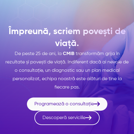
Împreună, scriem povești de
viață.
De peste 25 de ani, la
CMIB
transformăm grija în
rezultate și povești de viață. Indiferent dacă ai nevoie de
o consultație, un diagnostic sau un plan medical
personalizat, echipa noastră este alături de tine la
fiecare pas.

Programează o consultație

Descoperă serviciile