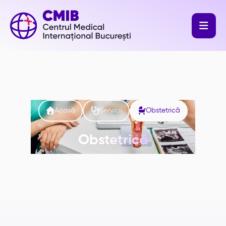




Acasă
Servicii
Obstetrică
Obstetrică