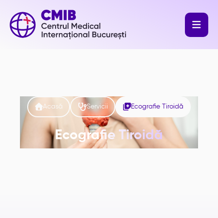




Acasă
Servicii
Ecografie Tiroidă
Ecografie Tiroidă