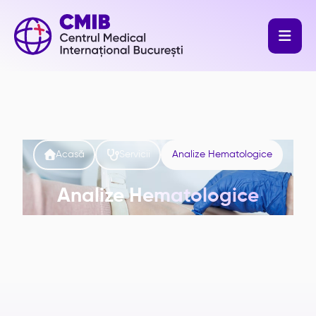



Acasă
Servicii
Analize Hematologice
Analize Hematologice