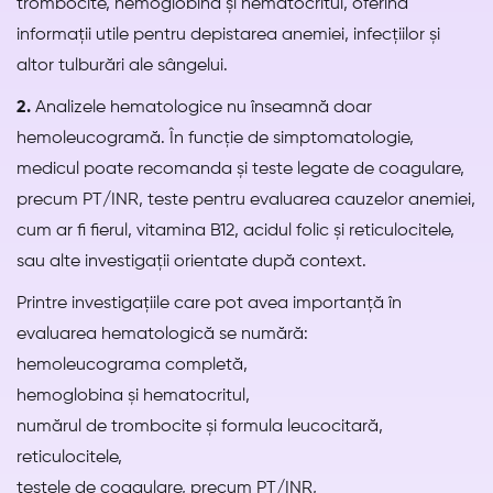
trombocite, hemoglobina și hematocritul, oferind
informații utile pentru depistarea anemiei, infecțiilor și
altor tulburări ale sângelui.
2.
Analizele hematologice nu înseamnă doar
hemoleucogramă. În funcție de simptomatologie,
medicul poate recomanda și teste legate de coagulare,
precum PT/INR, teste pentru evaluarea cauzelor anemiei,
cum ar fi fierul, vitamina B12, acidul folic și reticulocitele,
sau alte investigații orientate după context.
Printre investigațiile care pot avea importanță în
evaluarea hematologică se numără:
hemoleucograma completă,
hemoglobina și hematocritul,
numărul de trombocite și formula leucocitară,
reticulocitele,
testele de coagulare, precum PT/INR,