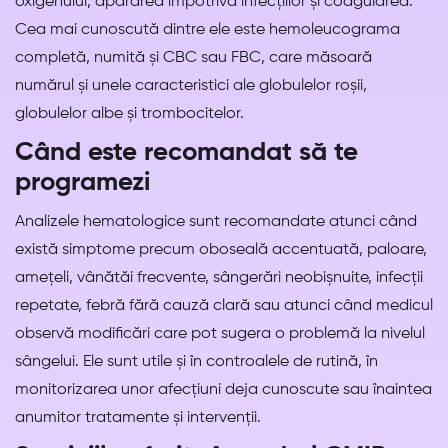
oxigenului, apărarea împotriva infecțiilor și coagularea.
Cea mai cunoscută dintre ele este hemoleucograma
completă, numită și CBC sau FBC, care măsoară
numărul și unele caracteristici ale globulelor roșii,
globulelor albe și trombocitelor.
Când este recomandat să te
programezi
Analizele hematologice sunt recomandate atunci când
există simptome precum oboseală accentuată, paloare,
amețeli, vânătăi frecvente, sângerări neobișnuite, infecții
repetate, febră fără cauză clară sau atunci când medicul
observă modificări care pot sugera o problemă la nivelul
sângelui. Ele sunt utile și în controalele de rutină, în
monitorizarea unor afecțiuni deja cunoscute sau înaintea
anumitor tratamente și intervenții.