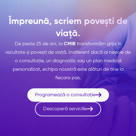
Împreună, scriem povești de
viață.
De peste 25 de ani, la
CMIB
transformăm grija în
rezultate și povești de viață. Indiferent dacă ai nevoie de
o consultație, un diagnostic sau un plan medical
personalizat, echipa noastră este alături de tine la
fiecare pas.

Programează o consultație

Descoperă serviciile