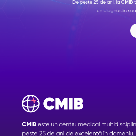
De peste 25 de ani, la
CMIB
t
un diagnostic sau 

+40 (744) 649 244
este un centru medical multidiscipli
CMIB
peste 25 de ani de excelență în domeniu