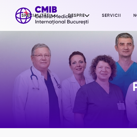


SPECIALITĂȚI
DESPRE
SERVICII
N