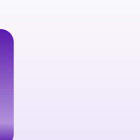
Despre

Vezi CV
Competențe și supraspecial


Cardiologie Pediatrică
Ecocardiografie genera