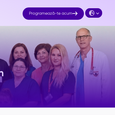

Programează-te acum
n