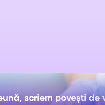
Consultație cardiologie pediatrică
Recontrol cardiologie
Ecografie cord și doppler
Interpretare analize
Raport medical
Interpretare holter EKG
ună, scriem povești de 