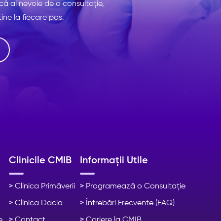
că ai nevoie de o consultație,
ine la fiecare pas.
Clinicile CMIB
Informații Utile
>
Clinica Primăverii
>
Programează o Consultație
>
Clinica Dacia
>
Întrebări Frecvente (FAQ)
e
>
Contact
>
Cariere la CMIB