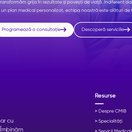
ransformăm grija în rezultate și povești de viață. Indiferent da
un plan medical personalizat, echipa noastră este alături de t


Programează o consultație
Descoperă serviciile
Resurse
>
Despre CMIB
nar cu
>
Specialități
. Îmbinăm
>
Servicii Medical