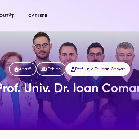
OUTĂȚI
CARIERE



Acasă
Echipa
Prof. Univ. Dr. Ioan Coman
Prof. Univ. Dr. Ioan Coma