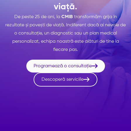
viață.
De peste 25 de ani, la
CMIB
transformăm grija în
rezultate și povești de viață. Indiferent dacă ai nevoie de
o consultație, un diagnostic sau un plan medical
personalizat, echipa noastră este alături de tine la
fiecare pas.

Programează o consultație

Descoperă serviciile