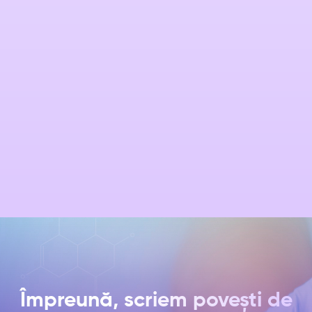
Ecografie transvaginala
Ecografie sarcina (Trimestrul 1/2/3)
Excizie polip cervical / vaginal
Chiuretaj uterin biopsic
Împreună, scriem povești de