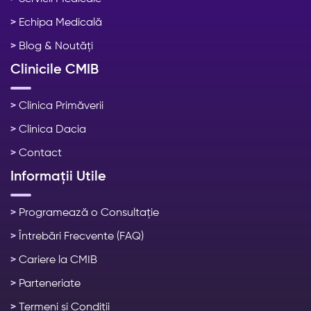
>
Echipa Medicală
>
Blog & Noutăți
Clinicile CMIB
>
Clinica Primăverii
>
Clinica Dacia
>
Contact
Informații Utile
>
Programează o Consultație
>
Întrebări Frecvente (FAQ)
>
Cariere la CMIB
>
Parteneriate
>
Termeni și Condiții