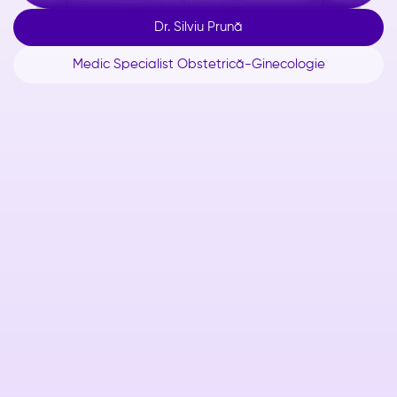
Dr. Silviu Prună
Medic Specialist Obstetrică-Ginecologie
Despre

Vezi CV
Competențe și
supraspecializări

Obstetrică-ginecologie
