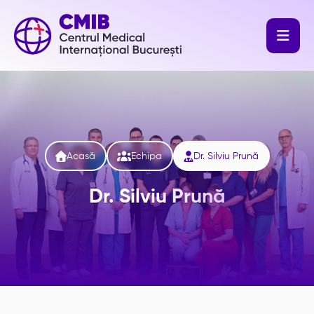




Acasă
Echipa
Dr. Silviu Prună
Dr. Silviu Prună