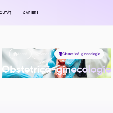
OUTĂȚI
CARIERE



Acasă
Servicii
Obstetrică-ginecologie
Obstetrică-ginecologie