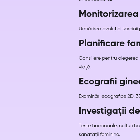
Monitorizarea 
Urmărirea evoluției sarcinii
Planificare fa
Consiliere pentru alegerea c
viață.
Ecografii gine
Examinări ecografice 2D, 3D 
Investigații d
Teste hormonale, culturi bac
sănătății feminine.