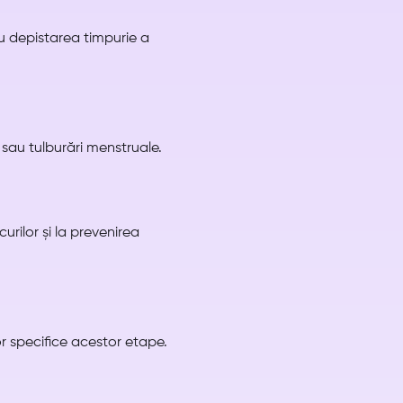
u depistarea timpurie a
 sau tulburări menstruale.
urilor și la prevenirea
or specifice acestor etape.