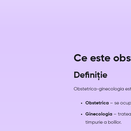
Ce este obs
Definiție
Obstetrica-ginecologia es
Obstetrica
– se ocupă 
Ginecologia
– trateaz
timpurie a bolilor.