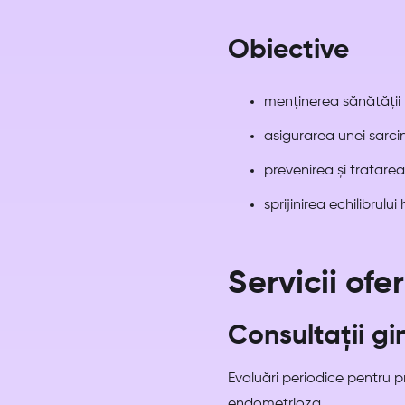
Obiective
menținerea sănătății 
asigurarea unei sarcin
prevenirea și tratarea
sprijinirea echilibrulu
Servicii ofe
Consultații g
Evaluări periodice pentru pr
endometrioza.