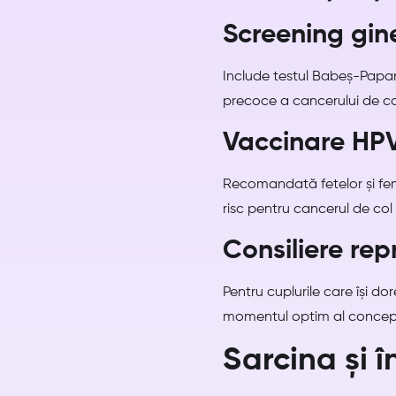
Screening gin
Include testul Babeș-Papan
precoce a cancerului de col 
Vaccinare HP
Recomandată fetelor și feme
risc pentru cancerul de col 
Consiliere re
Pentru cuplurile care își do
momentul optim al concepț
Sarcina și î