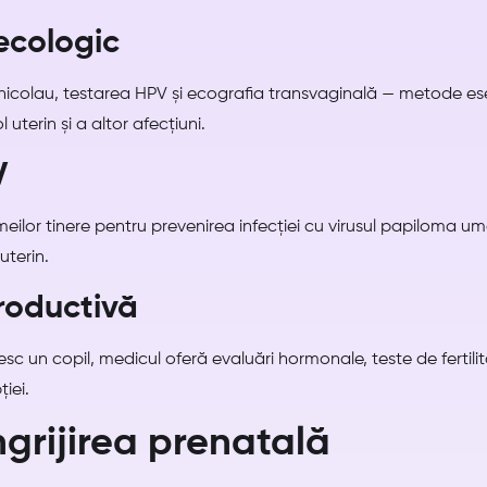
ecologic
icolau, testarea HPV și ecografia transvaginală — metode es
uterin și a altor afecțiuni.
V
ilor tinere pentru prevenirea infecției cu virusul papiloma um
uterin.
productivă
resc un copil, medicul oferă evaluări hormonale, teste de fertil
iei.
ngrijirea prenatală