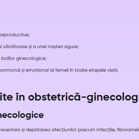
reproductive;
i sănătoase și a unei nașteri sigure;
 bolilor ginecologice;
i hormonal și emoțional al femeii în toate etapele vieții.
rite în obstetrică-ginecolog
inecologice
evenirea și depistarea afecțiunilor precum infecțiile, fibroamel