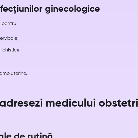
fecțiunilor ginecologice
 pentru:
ervicale;
ichistice;
ame uterine.
adresezi medicului obstetr
ale de rutină