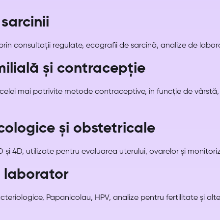
sarcinii
 prin consultații regulate, ecografii de sarcină, analize de labor
milială și contracepție
elei mai potrivite metode contraceptive, în funcție de vârstă, is
cologice și obstetricale
și 4D, utilizate pentru evaluarea uterului, ovarelor și monitoriz
e laborator
teriologice, Papanicolau, HPV, analize pentru fertilitate și alte 