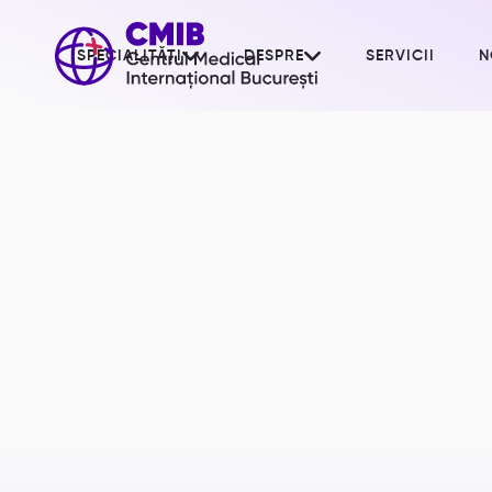


SPECIALITĂȚI
DESPRE
SERVICII
N