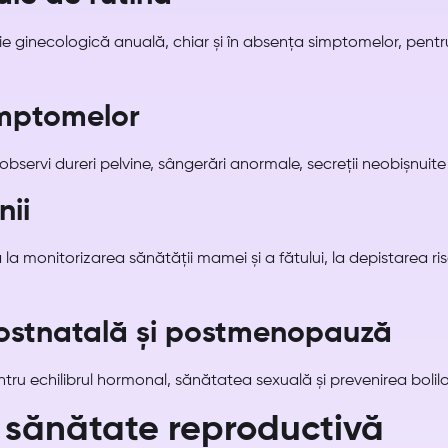
 ginecologică anuală, chiar și în absența simptomelor, pentr
imptomelor
bservi dureri pelvine, sângerări anormale, secreții neobișnuite
nii
 la monitorizarea sănătății mamei și a fătului, la depistarea risc
ostnatală și postmenopauză
ntru echilibrul hormonal, sănătatea sexuală și prevenirea bolil
i sănătate reproductivă