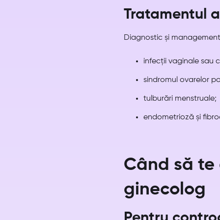
Tratamentul a
Diagnostic și management
infecții vaginale sau c
sindromul ovarelor pol
tulburări menstruale;
endometrioză și fibro
Când să te 
ginecolog
Pentru contro