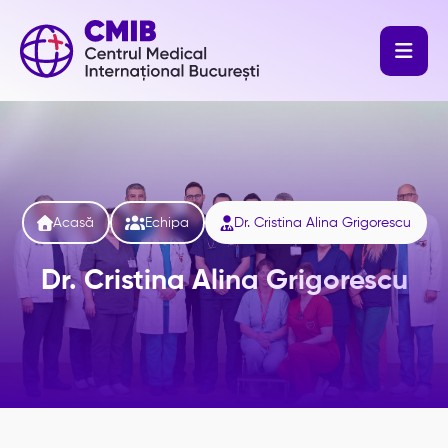




Acasă
Echipa
Dr. Cristina Alina Grigorescu
Dr. Cristina Alina Grigorescu