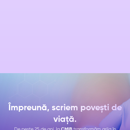
Interpretare holter EKG
Holter monitorizare EKG 24H/48H/72H
Montare Holter T.A. 24 h
Împreună, scriem povești de
viață.
De peste 25 de ani, la
CMIB
transformăm grija în