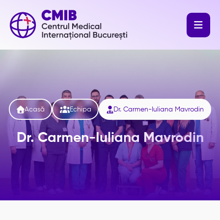




Acasă
Echipa
Dr. Carmen-Iuliana Mavrodin
Dr. Carmen-Iuliana Mavrodin