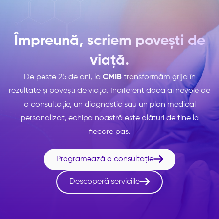
Împreună, scriem povești de
viață.
De peste 25 de ani, la
CMIB
transformăm grija în
rezultate și povești de viață. Indiferent dacă ai nevoie de
o consultație, un diagnostic sau un plan medical
personalizat, echipa noastră este alături de tine la
fiecare pas.

Programează o consultație

Descoperă serviciile