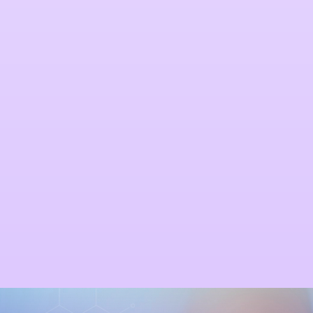
Toxina botulinica
Injectare acid hialuronic
Injectari PRP (autoplasma regenerativa)
Manopera infiltratie (diferite complexitati)
Pansament
Sutura plaga