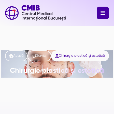




Acasă
Servicii
Chirurgie plastică și estetică
Chirurgie plastică și estetică