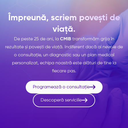
Împreună, scriem povești de
viață.
De peste 25 de ani, la
CMIB
transformăm grija în
rezultate și povești de viață. Indiferent dacă ai nevoie de
o consultație, un diagnostic sau un plan medical
personalizat, echipa noastră este alături de tine la
fiecare pas.

Programează o consultație

Descoperă serviciile