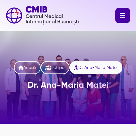




Acasă
Echipa
Dr. Ana-Maria Matei
Dr. Ana-Maria Matei