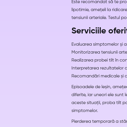
Este recomandat să te prog
lipotimie, amețeli la ridicar
tensiunii arteriale. Testul p
Serviciile ofer
Evaluarea simptomelor și a 
Monitorizarea tensiunii arter
Realizarea probei tilt în con
Interpretarea rezultatelor 
Recomandări medicale și co
Episoadele de leșin, amețe
diferite, iar uneori ele sun
aceste situații, proba tilt
simptomelor.
Pierderea temporară a stări