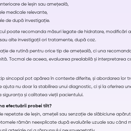
nterioare de leșin sau amețeală,
e medicale relevante,
le de după investigație.
icul poate recomanda măsuri legate de hidratare, modificări ale 
au alte investigații ori tratamente, după caz.
igație de rutină pentru orice tip de amețeală, ci una recomand
inită. Tocmai de aceea, evaluarea prealabilă și interpretarea c
sincopal pot apărea în contexte diferite, și abordarea lor tre
 ajuta nu doar la stabilirea unui diagnostic, ci și la oferirea une
siguranța și calitatea vieții pacientului.
 efectuării probei tilt?
e repetate de leșin, amețeli sau senzație de slăbiciune apăru
imptomele rămân neexplicate după evaluările uzuale sau când 
unii arteriale ori a răspunsului neurovegetativ.