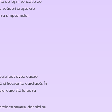
e de leșin, senzație de
au scăderi bruște ale
cauza simptomelor.
rpului pot avea cauze
ă și frecvența cardiacă. În
lui care stă la baza
rdiace severe, dar nici nu