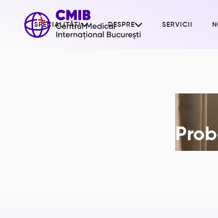


SPECIALITĂȚI
DESPRE
SERVICII
N
Proba