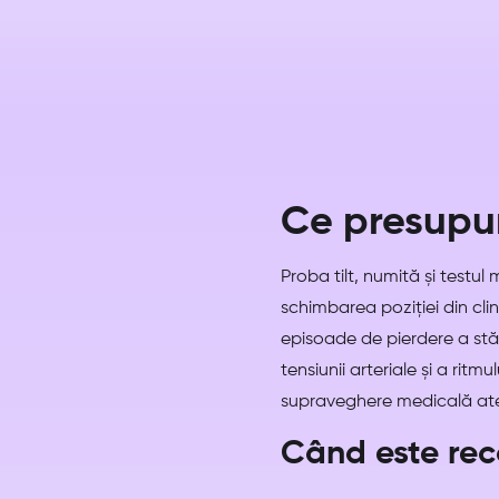
Ce presupun
Proba tilt, numită și testul
schimbarea poziției din cli
episoade de pierdere a stăr
tensiunii arteriale și a rit
supraveghere medicală ate
Când este re