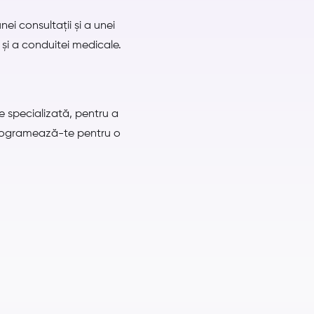
i consultații și a unei
i și a conduitei medicale.
re specializată, pentru a
 Programează-te pentru o