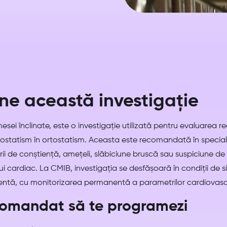
e această investigație
 mesei înclinate, este o investigație utilizată pentru evaluarea r
nostatism în ortostatism. Aceasta este recomandată în special
ii de conștiență, amețeli, slăbiciune bruscă sau suspiciune de d
mului cardiac. La CMIB, investigația se desfășoară în condiții de 
ntă, cu monitorizarea permanentă a parametrilor cardiovascu
comandat să te programezi