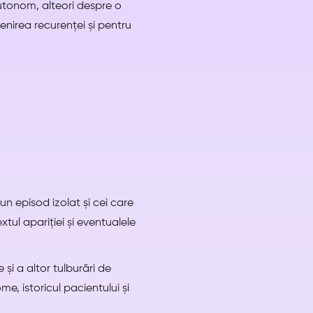
utonom, alteori despre o
enirea recurenței și pentru
un episod izolat și cei care
tul apariției și eventualele
 și a altor tulburări de
, istoricul pacientului și