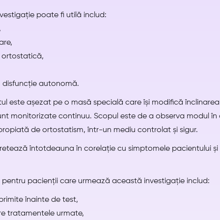
vestigație poate fi utilă includ:
,
are,
 ortostatică,
 disfuncție autonomă.
ntul este așezat pe o masă specială care își modifică înclinarea
c sunt monitorizate continuu. Scopul este de a observa modul î
propiată de ortostatism, într-un mediu controlat și sigur.
rpretează întotdeauna în corelație cu simptomele pacientului și
entru pacienții care urmează această investigație includ:
primite înainte de test,
re tratamentele urmate,