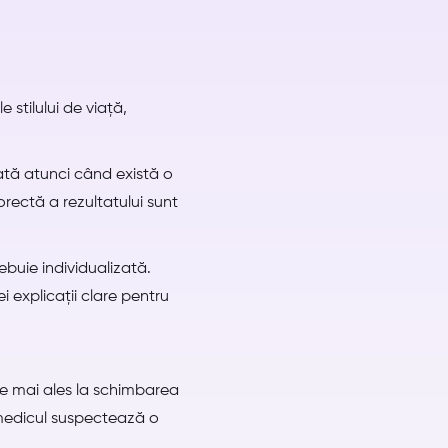
stilului de viață,
ată atunci când există o
orectă a rezultatului sunt
buie individualizată.
i explicații clare pentru
te mai ales la schimbarea
medicul suspectează o