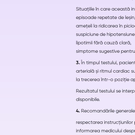
Situațiile în care această in
episoade repetate de leșin
amețeli la ridicarea în picio
suspiciune de hipotensiune
lipotimii fără cauză clară,
simptome sugestive pentru
3.
În timpul testului, pacie
arterială și ritmul cardia
la trecerea într-o poziție a
Rezultatul testului se inte
disponibile.
4.
Recomandările generale p
respectarea instrucțiunilor 
informarea medicului desp