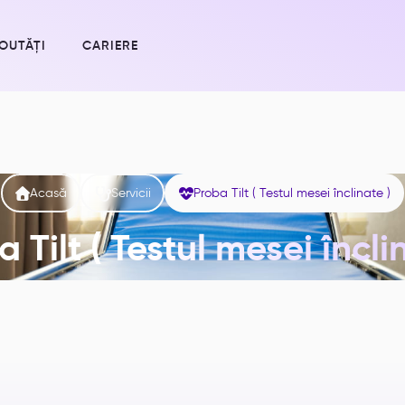
OUTĂȚI
CARIERE



Acasă
Servicii
Proba Tilt ( Testul mesei înclinate )
 Tilt ( Testul mesei încli