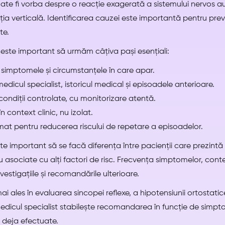
oate fi vorba despre o reacție exagerată a sistemului nervos a
ția verticală. Identificarea cauzei este importantă pentru prev
te.
 este important să urmăm câțiva pași esențiali:
simptomele și circumstanțele în care apar.
icul specialist, istoricul medical și episoadele anterioare.
 condiții controlate, cu monitorizare atentă.
n context clinic, nu izolat.
mat pentru reducerea riscului de repetare a episoadelor.
ste important să se facă diferența între pacienții care prezintă 
 asociate cu alți factori de risc. Frecvența simptomelor, contex
vestigațiile și recomandările ulterioare.
ai ales în evaluarea sincopei reflexe, a hipotensiunii ortostatice
dicul specialist stabilește recomandarea în funcție de simptome
ii deja efectuate.