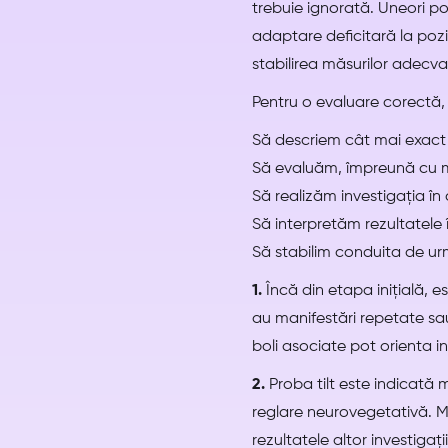
trebuie ignorată. Uneori p
adaptare deficitară la pozi
stabilirea măsurilor adecva
Pentru o evaluare corectă,
Să descriem cât mai exact 
Să evaluăm, împreună cu med
Să realizăm investigația în
Să interpretăm rezultatele î
Să stabilim conduita de ur
1.
Încă din etapa inițială, e
au manifestări repetate sau
boli asociate pot orienta in
2.
Proba tilt este indicată m
reglare neurovegetativă. Me
rezultatele altor investigaț