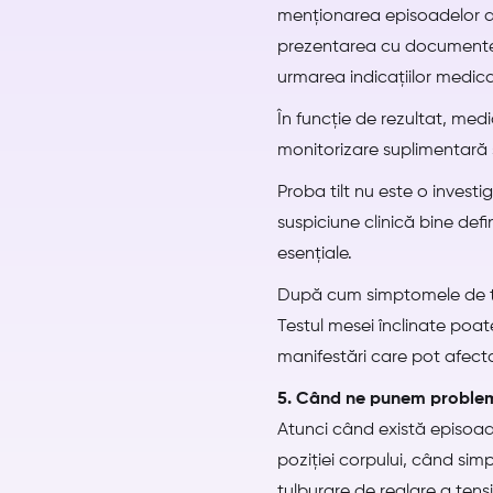
menționarea episoadelor a
prezentarea cu documentel
urmarea indicațiilor medica
În funcție de rezultat, med
monitorizare suplimentară s
Proba tilt nu este o invest
suspiciune clinică bine def
esențiale.
După cum simptomele de tip 
Testul mesei înclinate poate
manifestări care pot afecta 
5. Când ne punem problema
Atunci când există episoad
poziției corpului, când s
tulburare de reglare a tensi