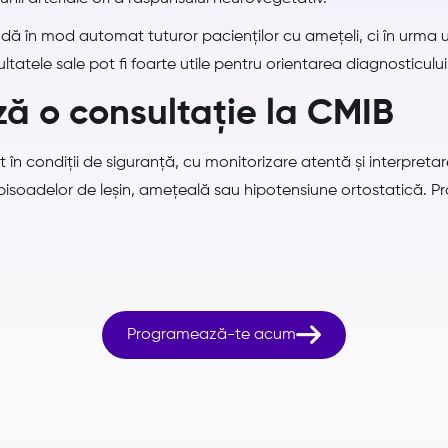
ă în mod automat tuturor pacienților cu amețeli, ci în urma une
zultatele sale pot fi foarte utile pentru orientarea diagnosticulu
ă o consultație la CMIB
t în condiții de siguranță, cu monitorizare atentă și interpreta
episoadelor de leșin, amețeală sau hipotensiune ortostatică.

Programează-te acum