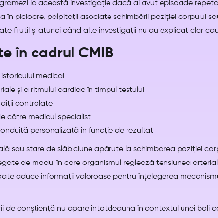
ramezi la această investigație dacă ai avut episoade repetat
ea în picioare, palpitații asociate schimbării poziției corpului s
oate fi util și atunci când alte investigații nu au explicat clar 
ite în cadrul CMIB
istoricului medical
iale și a ritmului cardiac în timpul testului
diții controlate
de către medicul specialist
nduită personalizată în funcție de rezultat
ală sau stare de slăbiciune apărute la schimbarea poziției co
t legate de modul în care organismul reglează tensiunea arterial
 poate aduce informații valoroase pentru înțelegerea mecanismu
i de conștiență nu apare întotdeauna în contextul unei boli ca