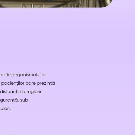
eacției organismului la
 pacienților care prezintă
isfuncție a reglării
siguranță, sub
lari.