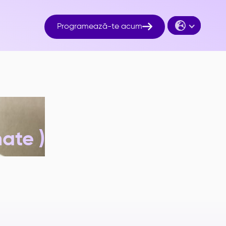

Programează-te acum
nate )