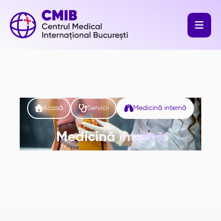




Acasă
Servicii
Medicină internă
Medicină internă