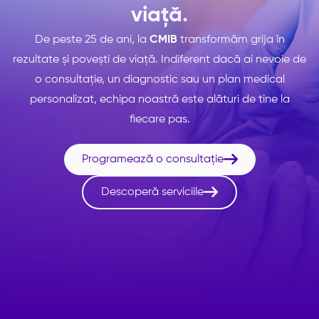
viață.
De peste 25 de ani, la
CMIB
transformăm grija în
rezultate și povești de viață. Indiferent dacă ai nevoie de
o consultație, un diagnostic sau un plan medical
personalizat, echipa noastră este alături de tine la
fiecare pas.

Programează o consultație

Descoperă serviciile