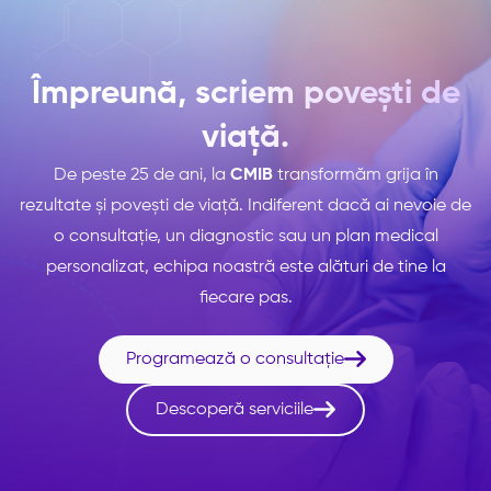
Împreună, scriem povești de
viață.
De peste 25 de ani, la
CMIB
transformăm grija în
rezultate și povești de viață. Indiferent dacă ai nevoie de
o consultație, un diagnostic sau un plan medical
personalizat, echipa noastră este alături de tine la
fiecare pas.

Programează o consultație

Descoperă serviciile