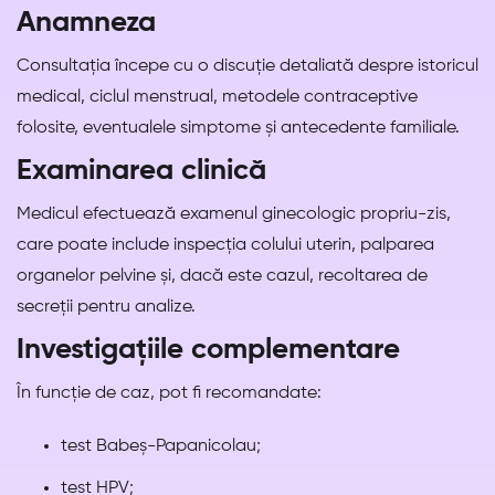
Anamneza
Consultația începe cu o discuție detaliată despre istoricul
medical, ciclul menstrual, metodele contraceptive
folosite, eventualele simptome și antecedente familiale.
Examinarea clinică
Medicul efectuează examenul ginecologic propriu-zis,
care poate include inspecția colului uterin, palparea
organelor pelvine și, dacă este cazul, recoltarea de
secreții pentru analize.
Investigațiile complementare
În funcție de caz, pot fi recomandate:
test Babeș-Papanicolau;
test HPV;