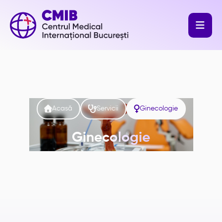




Acasă
Servicii
Ginecologie
Ginecologie