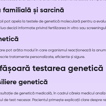
 familială și sarcină
opii pot apela la testele de genetică moleculară pentru a evalu
 lua decizii informate privind fertilizarea in vitro sau screeningu
netică
lare pot arăta modul în care organismul reacționează la anu
crie tratamente personalizate, eficiente și sigure.
fășoară testarea genetică
iliere genetică
ltație de genetică medicală, în cadrul căreia medicul analizea
ul de test necesar. Pacientul primește explicații clare despre rel