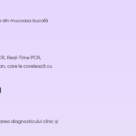
ale din mucoasa bucală
PCR, Real-Time PCR,
an, care le corelează cu
ă
ea diagnosticului clinic și