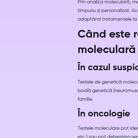
Prin analiza moleculară, m
timpuriu și personalizat. 
adaptând tratamentele la pa
Când este 
moleculară
În cazul suspic
Testele de genetică molec
boală genetică (neuromuscu
familie.
În oncologie
Testele moleculare pot ide
etc.) sau pot determina sen