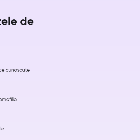
tele de
ce cunoscute.
mofilie.
le.