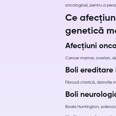
oncologice), pentru a person
Ce afecțiuni
genetică m
Afecțiuni onc
Cancer mamar, ovarian, de
Boli ereditare
Fibroză chistică, distrofie
Boli neurologi
Boala Huntington, scleroza 