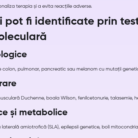
aliza terapia și a evita reacțiile adverse.
 pot fi identificate prin tes
oleculară
ologice
 colon, pulmonar, pancreatic sau melanom cu mutații geneti
 rare
 musculară Duchenne, boala Wilson, fenilcetonurie, talasemie, he
ce și metabolice
laterală amiotrofică (SLA), epilepsii genetice, boli mitocondria