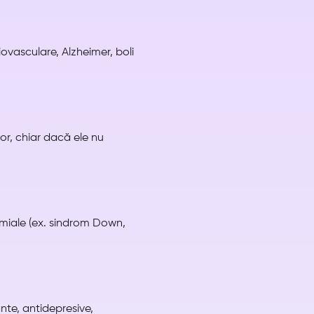
iovasculare, Alzheimer, boli
or, chiar dacă ele nu
miale (ex. sindrom Down,
te, antidepresive,