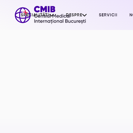


SPECIALITĂȚI
DESPRE
SERVICII
N