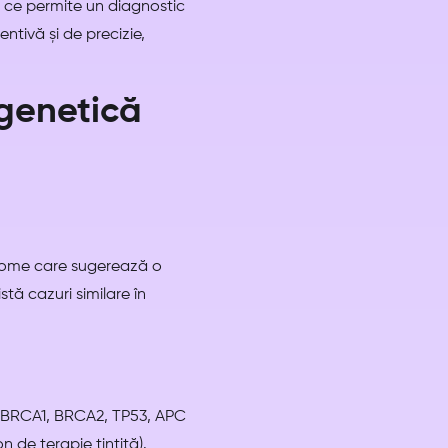
a ce permite un diagnostic
tivă și de precizie,
genetică
tome care sugerează o
ă cazuri similare în
r (BRCA1, BRCA2, TP53, APC
 de terapie țintită).