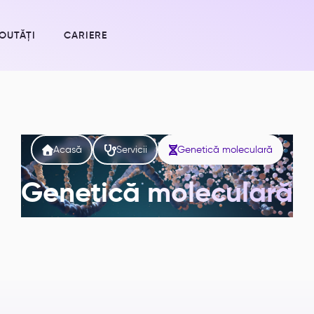
OUTĂȚI
CARIERE



Acasă
Servicii
Genetică moleculară
Genetică moleculară