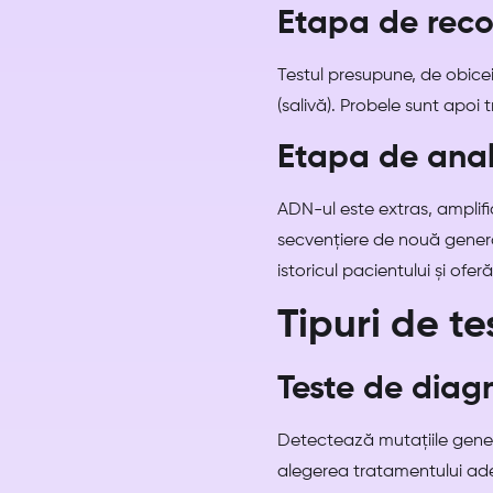
Etapa de reco
Testul presupune, de obice
(salivă). Probele sunt apoi
Etapa de anali
ADN-ul este extras, amplifi
secvențiere de nouă genera
istoricul pacientului și of
Tipuri de t
Teste de diag
Detectează mutațiile geneti
alegerea tratamentului ad