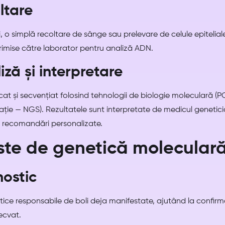
ltare
i, o simplă recoltare de sânge sau prelevare de celule epiteli
 trimise către laborator pentru analiză ADN.
ză și interpretare
cat și secvențiat folosind tehnologii de biologie moleculară (
ție — NGS). Rezultatele sunt interpretate de medicul genetici
eră recomandări personalizate.
este de genetică molecular
nostic
ce responsabile de boli deja manifestate, ajutând la confirmar
ecvat.