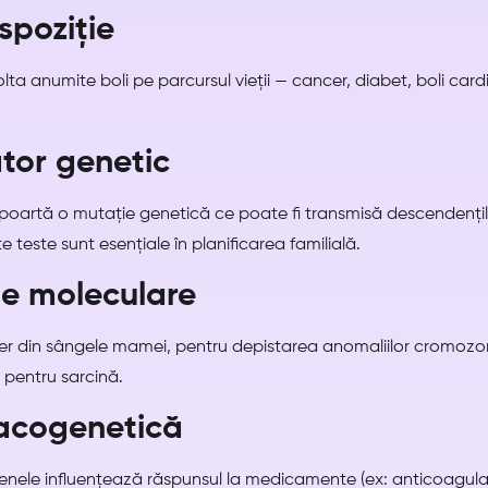
spoziție
lta anumite boli pe parcursul vieții — cancer, diabet, boli card
ător genetic
 poartă o mutație genetică ce poate fi transmisă descendențil
teste sunt esențiale în planificarea familială.
le moleculare
ber din sângele mamei, pentru depistarea anomaliilor cromozo
i pentru sarcină.
macogenetică
nele influențează răspunsul la medicamente (ex: anticoagulan