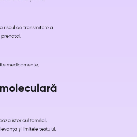
a riscul de transmitere a
l prenatal.
mite medicamente,
 moleculară
ză istoricul familial,
evanța și limitele testului.