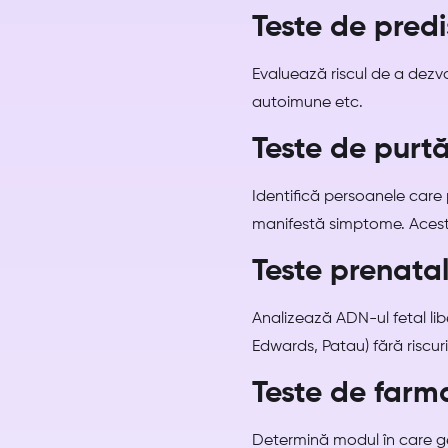
Teste de predi
Evaluează riscul de a dezvo
autoimune etc.
Teste de purt
Identifică persoanele care
manifestă simptome. Aceste 
Teste prenata
Analizează ADN-ul fetal li
Edwards, Patau) fără riscur
Teste de far
Determină modul în care ge