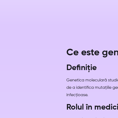
Ce este ge
Definiție
Genetica moleculară studiaz
de a identifica mutațiile g
infecțioase.
Rolul în medic