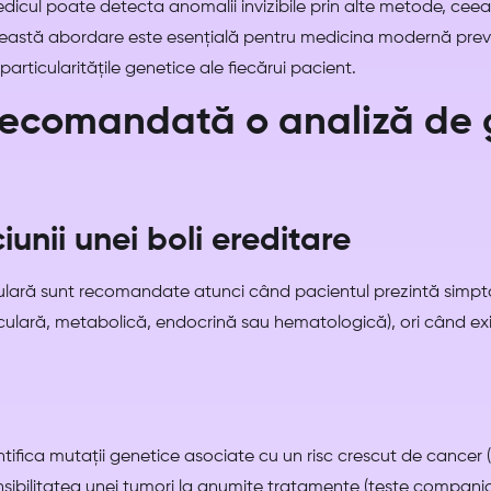
edicul poate detecta anomalii invizibile prin alte metode, cee
Această abordare este esențială pentru medicina modernă preven
rticularitățile genetice ale fiecărui pacient.
recomandată o analiză de 
iunii unei boli ereditare
ulară sunt recomandate atunci când pacientul prezintă simp
lară, metabolică, endocrină sau hematologică), ori când exist
ntifica mutații genetice asociate cu un risc crescut de cance
sibilitatea unei tumori la anumite tratamente (teste companion