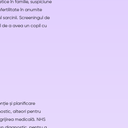
ice în familie, suspiciune
fertilitate în anumite
 sarcinii. Screeningul de
ul de a avea un copil cu
ție și planificare
stic, alteori pentru
grijirea medicală. NHS
un diagnostic, pentru a