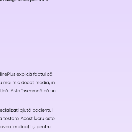
linePlus explică faptul că
u mai mic decât media, în
netică. Asta înseamnă că un
ecializați ajută pacientul
pă testare. Acest lucru este
vea implicații și pentru