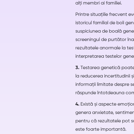
alți membri ai familiei.
Printre situațiile frecvent 
istoricul familial de boli g
suspiciunea de boală genet
screeningul de purtător îna
rezultatele anormale la tes
interpretarea testelor gene
3.
Testarea genetică poate a
la reducerea incertitudinii 
informații limitate despre s
răspunde întotdeauna comple
4.
Există și aspecte emoțion
genera anxietate, sentiment 
pentru că rezultatele pot su
este foarte importantă.