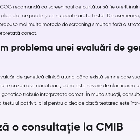
ACOG recomandă ca screeningul de purtător să fie oferit înaint
ă explice clar ce poate și ce nu poate arăta testul. De asemene
uprapuse mai multe metode de screening simultan fără o strateg
erpretată corect.
m problema unei evaluări de ge
aluări de genetică clinică atunci când există semne care sug
multe cazuri asemănătoare, când este nevoie de clarificarea un
 genetice trebuie interpretate corect. În multe situații, consul
stului potrivit, ci și pentru a decide dacă testarea este într-
ă o consultație la CMIB