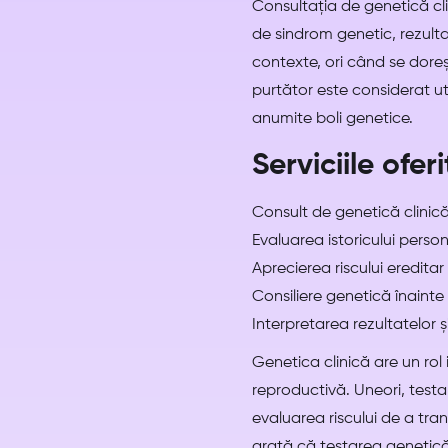
Consultația de genetică cli
de sindrom genetic, rezultat
contexte, ori când se doreș
purtător este considerat uti
anumite boli genetice.
Serviciile ofer
Consult de genetică clinic
Evaluarea istoricului persona
Aprecierea riscului eredita
Consiliere genetică înainte
Interpretarea rezultatelor ș
Genetica clinică are un rol 
reproductivă. Uneori, test
evaluarea riscului de a tra
arată că testarea genetică