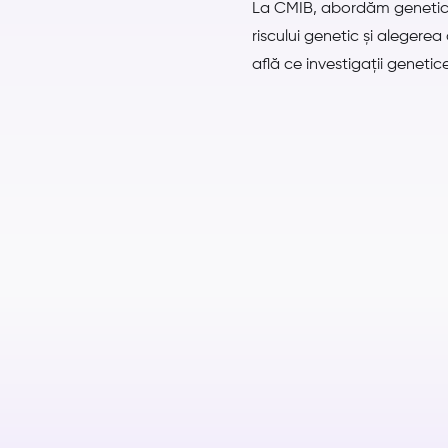
La CMIB, abordăm genetica c
riscului genetic și alegerea
află ce investigații geneti