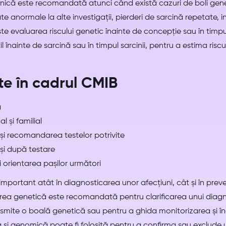
nică este recomandată atunci când există cazuri de boli genet
e anormale la alte investigații, pierderi de sarcină repetate, in
te evaluarea riscului genetic înainte de concepție sau în timpul
l înainte de sarcină sau în timpul sarcinii, pentru a estima risc
ite în cadrul CMIB
ă
l și familial
r și recomandarea testelor potrivite
 și după testare
i orientarea pașilor următori
important atât în diagnosticarea unor afecțiuni, cât și în preven
area genetică este recomandată pentru clarificarea unui diagno
nsmite o boală genetică sau pentru a ghida monitorizarea și în
 și genomică poate fi folosită pentru a confirma sau exclude 