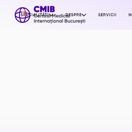


SPECIALITĂȚI
DESPRE
SERVICII
N