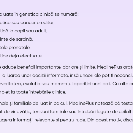
evaluate în genetica clinică se numără:
enetice sau cancer ereditar,
ică la copil sau adult,
inte de sarcină,
tele prenatale,
tice deja efectuate.
duce beneficii importante, dar are și limite. MedlinePlus arat
și la luarea unor decizii informate, însă uneori ele pot fi neconc
everitatea, evoluția sau momentul apariției unei boli. Cu alte c
t la toate întrebările clinice.
ale și familiale de luat în calcul. MedlinePlus notează că tes
de vinovăție, tensiuni familiale sau întrebări legate de ceilalț
gera informații relevante și pentru rude. Din acest motiv, discu