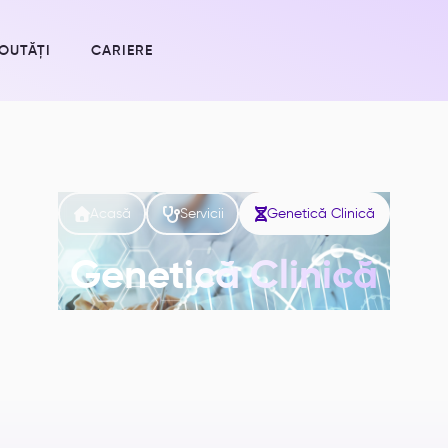
OUTĂȚI
CARIERE



Acasă
Servicii
Genetică Clinică
Genetică Clinică