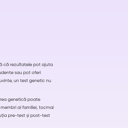
ă că rezultatele pot ajuta
ludente sau pot oferi
uvinte, un test genetic nu
tarea genetică poate
i membri ai familiei, tocmai
ția pre-test și post-test