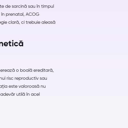
e de sarcină sau în timpul
a, în prenatal, ACOG
ie clară, ci trebuie aleasă
netică
erează o boală ereditară,
ui risc reproductiv sau
tația este valoroasă nu
adevăr utilă în acel