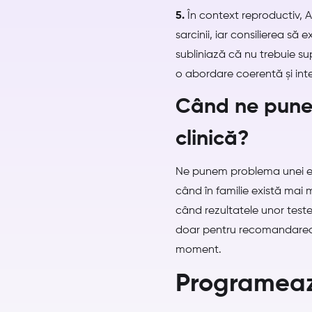
5.
În context reproductiv, 
sarcinii, iar consilierea s
subliniază că nu trebuie s
o abordare coerentă și int
Când ne pune
clinică?
Ne punem problema unei ev
când în familie există mai 
când rezultatele unor teste
doar pentru recomandarea te
moment.
Programeaz