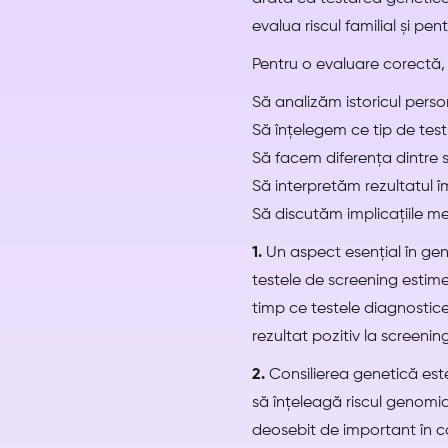
evalua riscul familial și pent
Pentru o evaluare corectă,
Să analizăm istoricul perso
Să înțelegem ce tip de tes
Să facem diferența dintre s
Să interpretăm rezultatul î
Să discutăm implicațiile med
1.
Un aspect esențial în gene
testele de screening estim
timp ce testele diagnostice
rezultat pozitiv la screeni
2.
Consilierea genetică este 
să înțeleagă riscul genomic,
deosebit de important în co