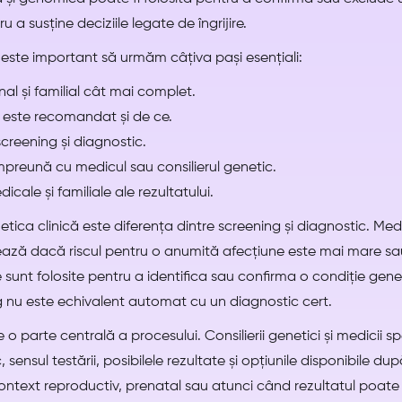
ru a susține deciziile legate de îngrijire.
 este important să urmăm câțiva pași esențiali:
nal și familial cât mai complet.
t este recomandat și de ce.
creening și diagnostic.
mpreună cu medicul sau consilierul genetic.
icale și familiale ale rezultatului.
tica clinică este diferența dintre screening și diagnostic. Med
ează dacă riscul pentru o anumită afecțiune este mai mare sa
 sunt folosite pentru a identifica sau confirma o condiție ge
ng nu este echivalent automat cu un diagnostic cert.
o parte centrală a procesului. Consilierii genetici și medicii sp
 sensul testării, posibilele rezultate și opțiunile disponibile du
ntext reproductiv, prenatal sau atunci când rezultatul poate a