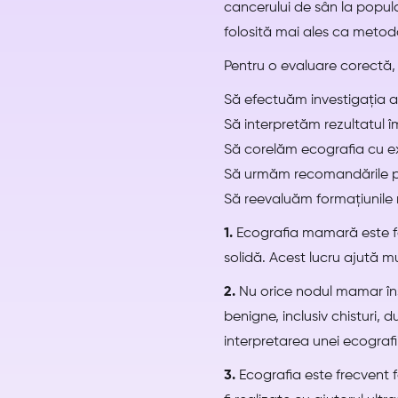
cancerului de sân la popul
folosită mai ales ca metodă
Pentru o evaluare corectă,
Să efectuăm investigația a
Să interpretăm rezultatul î
Să corelăm ecografia cu ex
Să urmăm recomandările pri
Să reevaluăm formațiunile
1.
Ecografia mamară este foar
solidă. Acest lucru ajută mul
2.
Nu orice nodul mamar în
benigne, inclusiv chisturi,
interpretarea unei ecografi
3.
Ecografia este frecvent f