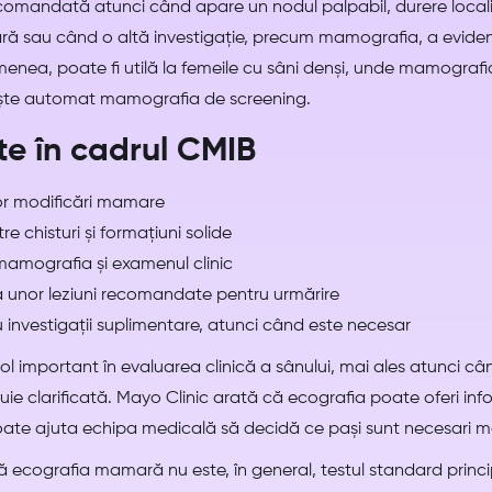
omandată atunci când apare un nodul palpabil, durere localiz
ră sau când o altă investigație, precum mamografia, a eviden
enea, poate fi utilă la femeile cu sâni denși, unde mamografi
iește automat mamografia de screening.
ite în cadrul CMIB
tor modificări mamare
re chisturi și formațiuni solide
 mamografia și examenul clinic
 unor leziuni recomandate pentru urmărire
investigații suplimentare, atunci când este necesar
l important în evaluarea clinică a sânului, mai ales atunci câ
ie clarificată. Mayo Clinic arată că ecografia poate oferi inf
ate ajuta echipa medicală să decidă ce pași sunt necesari m
ă ecografia mamară nu este, în general, testul standard princi