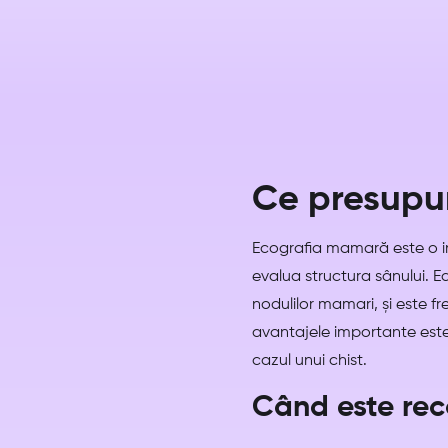
Ce presupun
Ecografia mamară este o in
evalua structura sânului. Ea
nodulilor mamari, și este fr
avantajele importante este
cazul unui chist.
Când este re