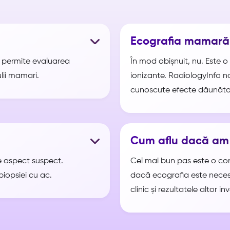
Ecografia mamară
e permite evaluarea
În mod obișnuit, nu. Este o 
lii mamari.
ionizante. RadiologyInfo 
cunoscute efecte dăunăto
Cum aflu dacă am
e aspect suspect.
Cel mai bun pas este o con
biopsiei cu ac.
dacă ecografia este neces
clinic și rezultatele altor inv