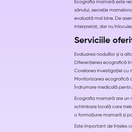
Ecografia mamară este rec
sânului, secreție mamelona
evaluată mai bine. De asem
interpretat, dar nu înlocu
Serviciile ofer
Evaluarea nodulilor și a al
Diferențierea ecografică înt
Corelarea investigației cu
Monitorizarea ecografică a
Îndrumare medicală pentru 
Ecografia mamară are un ro
schimbare locală care trebu
o formațiune mamară și po
Este important de înțeles c