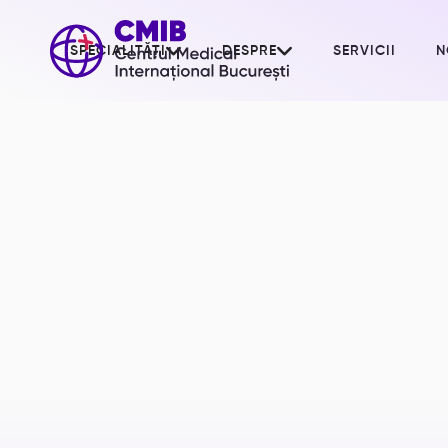


SPECIALITĂȚI
DESPRE
SERVICII
N