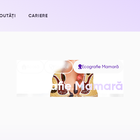
OUTĂȚI
CARIERE



Acasă
Servicii
Ecografie Mamară
Ecografie Mamară