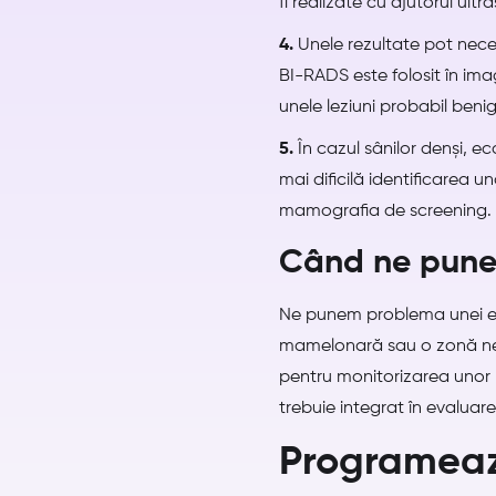
fi realizate cu ajutorul ult
4.
Unele rezultate pot neces
BI-RADS este folosit în ima
unele leziuni probabil benig
5.
În cazul sânilor denși, 
mai dificilă identificarea 
mamografia de screening.
Când ne pune
Ne punem problema unei eco
mamelonară sau o zonă necl
pentru monitorizarea unor l
trebuie integrat în evaluare
Programeaz