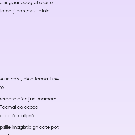
ning, iar ecografia este
ome și contextul clinic.
te un chist, de o formațiune
re.
umeroase afecțiuni mamare
e. Tocmai de aceea,
 o boală malignă.
psiile imagistic ghidate pot