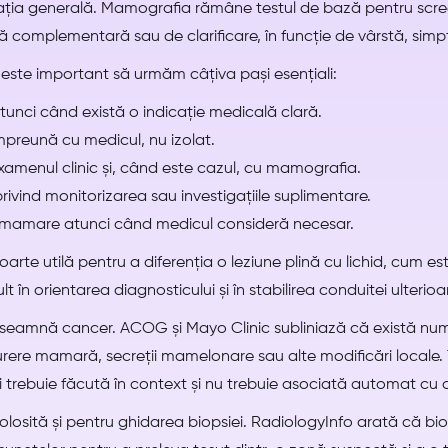
ația generală. Mamografia rămâne testul de bază pentru scree
 complementară sau de clarificare, în funcție de vârstă, simpt
 este important să urmăm câțiva pași esențiali:
tunci când există o indicație medicală clară.
mpreună cu medicul, nu izolat.
amenul clinic și, când este cazul, cu mamografia.
vind monitorizarea sau investigațiile suplimentare.
 mamare atunci când medicul consideră necesar.
te utilă pentru a diferenția o leziune plină cu lichid, cum es
t în orientarea diagnosticului și în stabilirea conduitei ulterioa
seamnă cancer. ACOG și Mayo Clinic subliniază că există n
 durere mamară, secreții mamelonare sau alte modificări local
i trebuie făcută în context și nu trebuie asociată automat cu
olosită și pentru ghidarea biopsiei. RadiologyInfo arată că bio