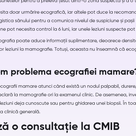
rasunetelor pentru a preleva țesut dintr-o zonă suspectă și a o t
ita doar urmărire ecografică, iar altele pot duce la recomand
gistica sânului pentru a comunica nivelul de suspiciune și pași
ne pot necesita control la 6 luni, iar unele leziuni suspecte pot
ecografia poate aduce informații suplimentare, deoarece dens
unor leziuni la mamografie. Totuși, aceasta nu înseamnă că eco
m problema ecografiei mamare
grafii mamare atunci când există un nodul palpabil, durere, m
ară la mamografie ori la examenul clinic. De asemenea, invest
eziuni deja cunoscute sau pentru ghidarea unei biopsii. În toat
a clinică generală.
ă o consultație la CMIB