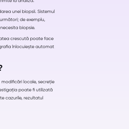
rimite la analiză.
area unei biopsii. Sistemul
i următori; de exemplu,
 necesita biopsie.
itatea crescută poate face
grafia înlocuiește automat
?
odificări locale, secreție
igația poate fi utilizată
e cazurile, rezultatul