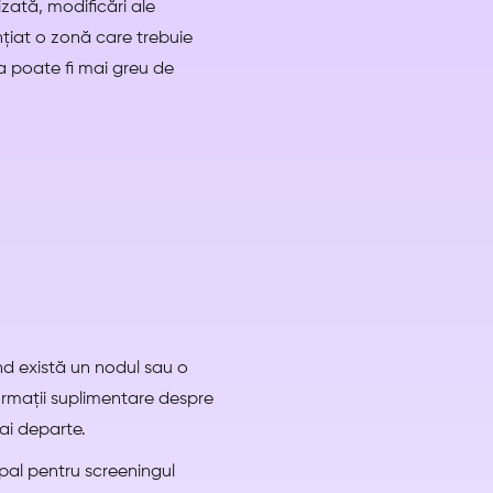
ată, modificări ale
țiat o zonă care trebuie
a poate fi mai greu de
nd există un nodul sau o
ormații suplimentare despre
ai departe.
pal pentru screeningul