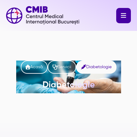




Acasă
Servicii
Diabetologie
Diabetologie