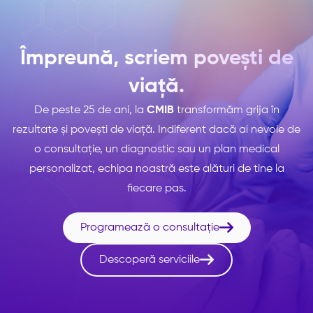
Împreună, scriem povești de
viață.
De peste 25 de ani, la
CMIB
transformăm grija în
rezultate și povești de viață. Indiferent dacă ai nevoie de
o consultație, un diagnostic sau un plan medical
personalizat, echipa noastră este alături de tine la
fiecare pas.

Programează o consultație

Descoperă serviciile