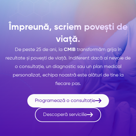
Împreună, scriem povești de
viață.
De peste 25 de ani, la
CMIB
transformăm grija în
rezultate și povești de viață. Indiferent dacă ai nevoie de
o consultație, un diagnostic sau un plan medical
personalizat, echipa noastră este alături de tine la
fiecare pas.

Programează o consultație

Descoperă serviciile