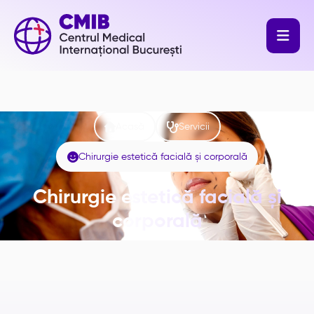



Acasă
Servicii

Chirurgie estetică facială și corporală
Chirurgie estetică facială și
corporală