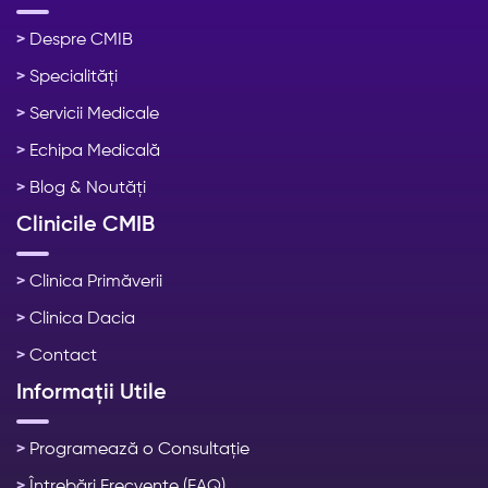
>
Despre CMIB
>
Specialități
>
Servicii Medicale
>
Echipa Medicală
>
Blog & Noutăți
Clinicile CMIB
>
Clinica Primăverii
>
Clinica Dacia
>
Contact
Informații Utile
>
Programează o Consultație
>
Întrebări Frecvente (FAQ)