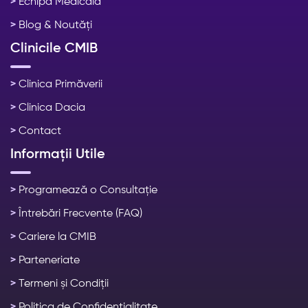
>
Echipa Medicală
>
Blog & Noutăți
Clinicile CMIB
>
Clinica Primăverii
>
Clinica Dacia
>
Contact
Informații Utile
>
Programează o Consultație
>
Întrebări Frecvente (FAQ)
>
Cariere la CMIB
>
Parteneriate
>
Termeni și Condiții
>
Politica de Confidențialitate