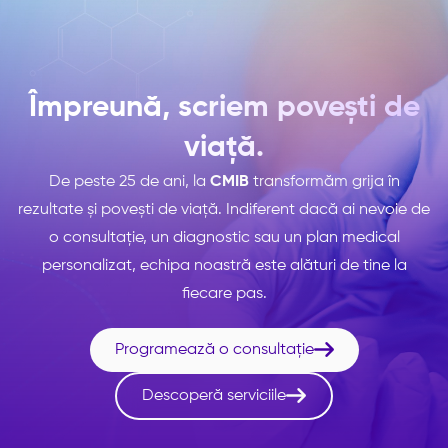
Împreună, scriem povești de
viață.
De peste 25 de ani, la
CMIB
transformăm grija în
rezultate și povești de viață. Indiferent dacă ai nevoie de
o consultație, un diagnostic sau un plan medical
personalizat, echipa noastră este alături de tine la
fiecare pas.

Programează o consultație

Descoperă serviciile