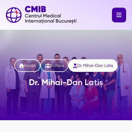




Acasă
Echipa
Dr. Mihai-Dan Latiș
Dr. Mihai-Dan Latiș