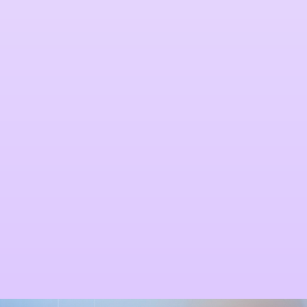
Anestezie generală și locală
Monitorizarea pacientului intra și post-
operator
Evaluare preanestezică detaliată
Managementul durerii post-chirurgicale
Supraveghere în proceduri minim
invazive