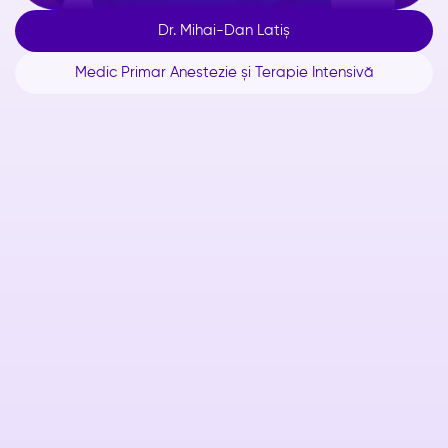
Dr. Mihai-Dan Latiș
Medic Primar Anestezie și Terapie Intensivă
Despre
Competențe și
supraspecializări